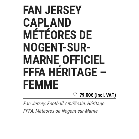
FAN JERSEY
CHOIX DES OPTIONS
CAPLAND
MÉTÉORES DE
NOGENT-SUR-
MARNE OFFICIEL
FFFA HÉRITAGE –
FEMME
79.00
€
(incl. VAT)
Fan Jersey
,
Football Américain
,
Héritage
FFFA
,
Météores de Nogent-sur-Marne