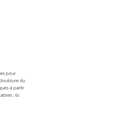
les pour
a doublure du
ués à partir
bles ; ils