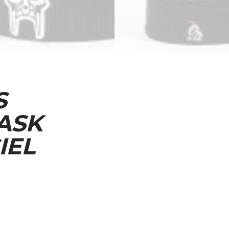
S
ASK
IEL