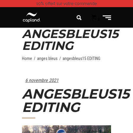
10% offert
sur votre commande
0
ANGESBLEUS15
EDITING
Home
/
anges bleus
/
angesbleus15 EDITING
6 novembre 2021
ANGESBLEUS15
EDITING