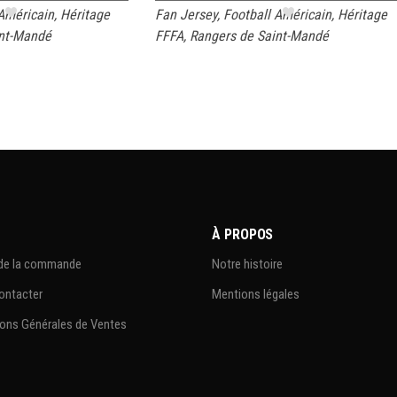
 Américain
,
Héritage
Fan Jersey
,
Football Américain
,
Héritage
int-Mandé
FFFA
,
Rangers de Saint-Mandé
À PROPOS
 de la commande
Notre histoire
ontacter
Mentions légales
ons Générales de Ventes