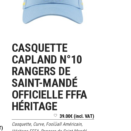
CASQUETTE
LIRE LA SUITE
CAPLAND N°10
RANGERS DE
SAINT-MANDÉ
OFFICIELLE FFFA
HÉRITAGE
39.00
€
(incl. VAT)
Casquette
,
Curve
,
Football Américain
,
T)