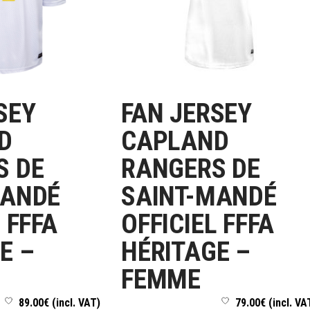
SEY
FAN JERSEY
S OPTIONS
CHOIX DES OPTIONS
D
CAPLAND
S DE
RANGERS DE
MANDÉ
SAINT-MANDÉ
 FFFA
OFFICIEL FFFA
E –
HÉRITAGE –
FEMME
89.00
€
(incl. VAT)
79.00
€
(incl. VA