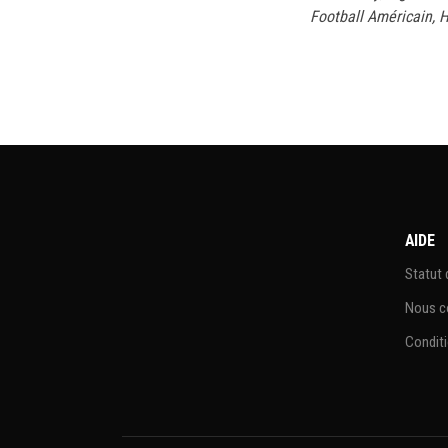
Football Américain
,
H
AIDE
Statut
Nous c
Conditi