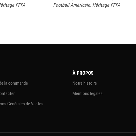
éritage FFFA
Football Américain
,
Héritage FFFA
À PROPOS
 de la commande
Notre histoire
ontacter
Mentions légales
ons Générales de Ventes