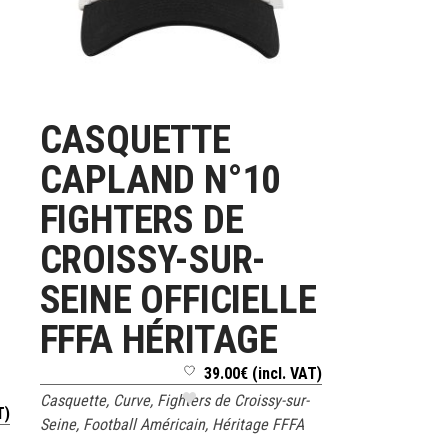
CASQUETTE
LIRE LA SUITE
CAPLAND N°10
FIGHTERS DE
CROISSY-SUR-
SEINE OFFICIELLE
FFFA HÉRITAGE
39.00
€
(incl. VAT)
Casquette
,
Curve
,
Fighters de Croissy-sur-
T)
Seine
,
Football Américain
,
Héritage FFFA