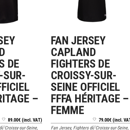
SEY
FAN JERSEY
S OPTIONS
CHOIX DES OPTIONS
D
CAPLAND
S DE
FIGHTERS DE
-SUR-
CROISSY-SUR-
FICIEL
SEINE OFFICIEL
RITAGE –
FFFA HÉRITAGE –
FEMME
89.00
€
(incl. VAT)
79.00
€
(incl. VA
de Croissy-sur-Seine
,
Fan Jersey
,
Fighters de Croissy-sur-Seine
,