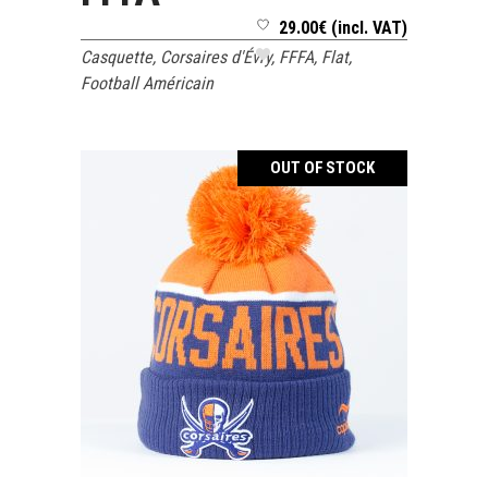
29.00
€
(incl. VAT)
Casquette
,
Corsaires d'Évry
,
FFFA
,
Flat
,
Football Américain
OUT OF STOCK