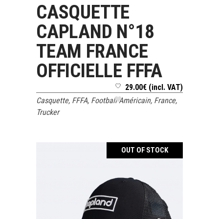
CASQUETTE
AJOUTER AU PANIER
CAPLAND N°18
TEAM FRANCE
OFFICIELLE FFFA
29.00
€
(incl. VAT)
Casquette
,
FFFA
,
Football Américain
,
France
,
Trucker
OUT OF STOCK