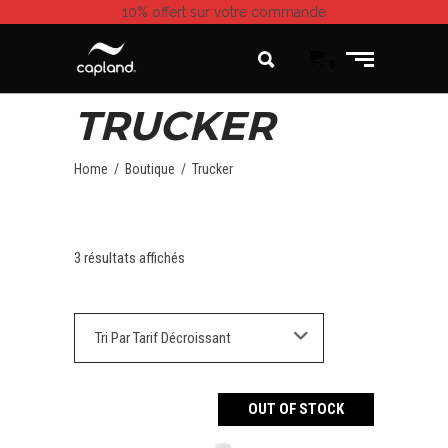
10% offert
sur votre commande
0
TRUCKER
Home
/
Boutique
/
Trucker
3 résultats affichés
Tri Par Tarif Décroissant
OUT OF STOCK