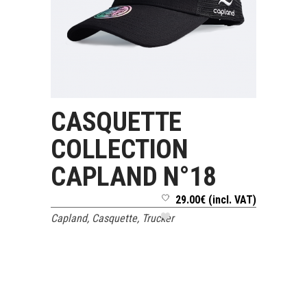
CASQUETTE
LIRE LA SUITE
COLLECTION
CAPLAND N°18
29.00
€
(incl. VAT)
Capland
,
Casquette
,
Trucker