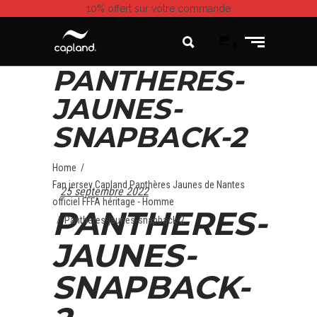
10% offert
sur votre commande
0
PANTHERES-
JAUNES-
SNAPBACK-2
Home
/
Fan jersey Capland Panthères Jaunes de Nantes
25 septembre 2022
officiel FFFA héritage - Homme
PANTHERES-
/
Pantheres-jaunes-snapback-2
JAUNES-
SNAPBACK-