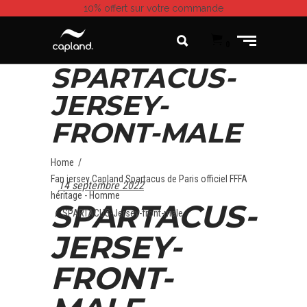
10% offert
sur votre commande
0
SPARTACUS-
JERSEY-
FRONT-MALE
Home
/
Fan jersey Capland Spartacus de Paris officiel FFFA
14 septembre 2022
héritage - Homme
SPARTACUS-
/
SPARTACUS-Jersey-front-male
JERSEY-
FRONT-