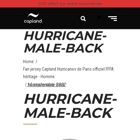
10% offert
sur votre commande
0
HURRICANE-
MALE-BACK
Home
/
Fan jersey Capland Hurricanes de Paris officiel FFFA
héritage - Homme
14 septembre 2022
/
hurricane-male-back
HURRICANE-
MALE-BACK