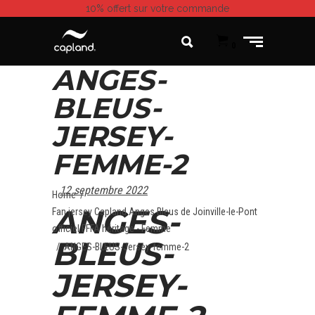
10% offert
sur votre commande
0
ANGES-
BLEUS-
JERSEY-
FEMME-2
12 septembre 2022
Home
/
ANGES-
Fan jersey Capland Anges Bleus de Joinville-le-Pont
officiel FFFA héritage - Femme
BLEUS-
/
ANGES-BLEUS-Jersey-femme-2
JERSEY-