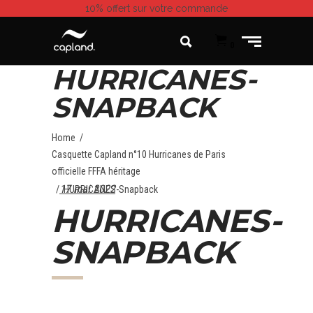
10% offert
sur votre commande
0
HURRICANES-
SNAPBACK
Home
/
Casquette Capland n°10 Hurricanes de Paris
officielle FFFA héritage
17 mai 2022
/
HURRICANES-Snapback
HURRICANES-
SNAPBACK