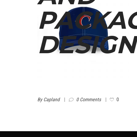
PACKA
DESIGN
By
Capland
0 Comments
0