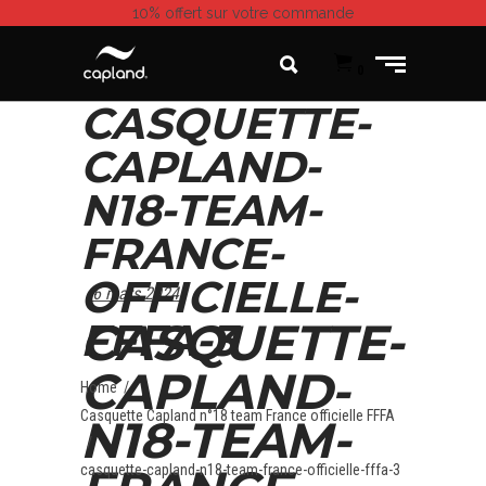
10% offert
sur votre commande
0
CASQUETTE-
CAPLAND-
N18-TEAM-
FRANCE-
OFFICIELLE-
6 mars 2024
CASQUETTE-
FFFA-3
CAPLAND-
Home
/
Casquette Capland n°18 team France officielle FFFA
N18-TEAM-
/
casquette-capland-n18-team-france-officielle-fffa-3