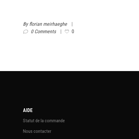
By
florian meirhaeghe
0 Comments
0
AIDE
Statut de la commande
Nous contacter