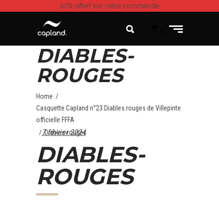
10% offert
sur votre commande
0
DIABLES-
ROUGES
Home
/
Casquette Capland n°23 Diables rouges de Villepinte
officielle FFFA
7 février 2024
/
Diables-rouges
DIABLES-
ROUGES