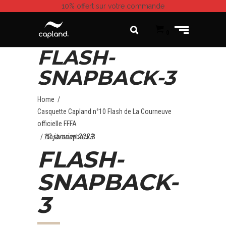
10% offert
sur votre commande
0
FLASH-
SNAPBACK-3
Home
/
Casquette Capland n°10 Flash de La Courneuve
officielle FFFA
12 janvier 2023
/
flash-snapback-3
FLASH-
SNAPBACK-
3