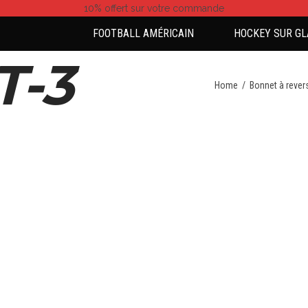
10% offert
sur votre commande
FOOTBALL AMÉRICAIN
HOCKEY SUR GL
-3
Home
/
Bonnet à rever