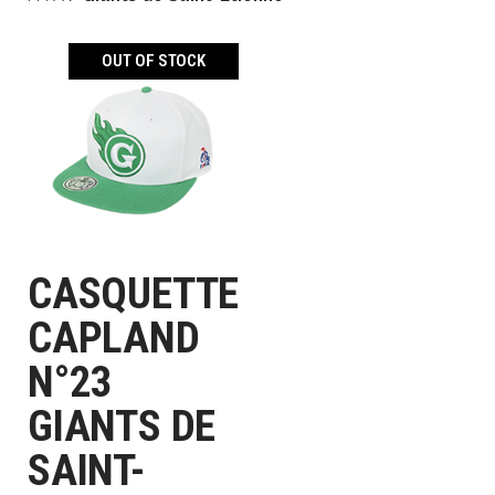
OUT OF STOCK
CASQUETTE
LIRE LA SUITE
CAPLAND
N°23
GIANTS DE
SAINT-