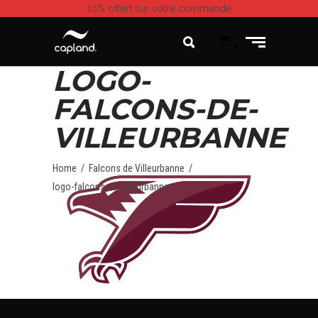
10% offert
sur votre commande
0
LOGO-
FALCONS-DE-
VILLEURBANNE
Home
/
Falcons de Villeurbanne
/
logo-falcons-de-villeurbanne