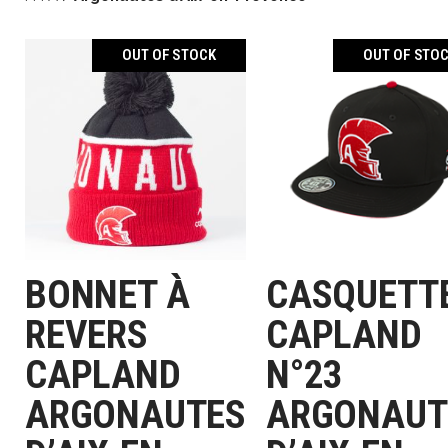
OUT OF STOCK
OUT OF STO
BONNET À
CASQUETT
LIRE LA SUITE
LIRE LA SUITE
REVERS
CAPLAND
CAPLAND
N°23
ARGONAUTES
ARGONAUT