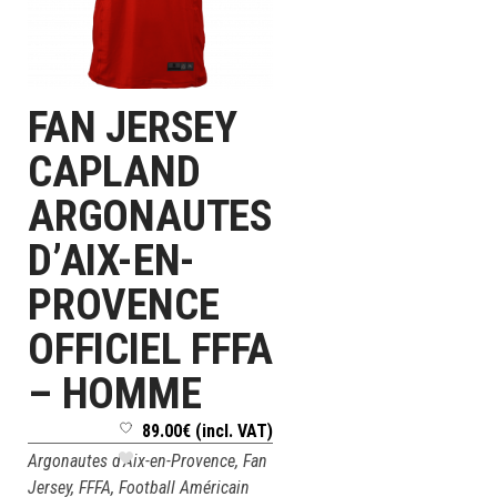
FAN JERSEY
CHOIX DES OPTIONS
CAPLAND
ARGONAUTES
D’AIX-EN-
PROVENCE
OFFICIEL FFFA
– HOMME
89.00
€
(incl. VAT)
Argonautes d'Aix-en-Provence
,
Fan
Jersey
,
FFFA
,
Football Américain