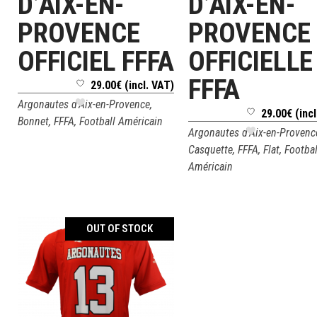
D’AIX-EN-
D’AIX-EN-
PROVENCE
PROVENCE
OFFICIEL FFFA
OFFICIELLE
FFFA
29.00
€
(incl. VAT)
Argonautes d'Aix-en-Provence
,
29.00
€
(inc
Bonnet
,
FFFA
,
Football Américain
Argonautes d'Aix-en-Provenc
Casquette
,
FFFA
,
Flat
,
Footbal
Américain
OUT OF STOCK